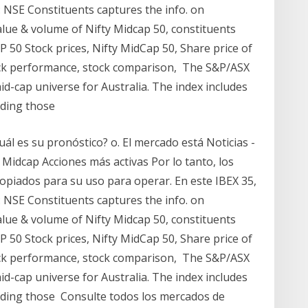
0: NSE Constituents captures the info. on
alue & volume of Nifty Midcap 50, constituents
50 Stock prices, Nifty MidCap 50, Share price of
ock performance, stock comparison, The S&P/ASX
d-cap universe for Australia. The index includes
uding those
l es su pronóstico? o. El mercado está Noticias -
 Midcap Acciones más activas Por lo tanto, los
ropiados para su uso para operar. En este IBEX 35,
0: NSE Constituents captures the info. on
alue & volume of Nifty Midcap 50, constituents
50 Stock prices, Nifty MidCap 50, Share price of
ock performance, stock comparison, The S&P/ASX
d-cap universe for Australia. The index includes
uding those Consulte todos los mercados de