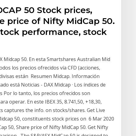
CAP 50 Stock prices,
e price of Nifty MidCap 50.
stock performance, stock
X Midcap 50. En esta Smartshares Australian Mid
odos los precios ofrecidos vía CFD (acciones,
as divisas están Resumen Midcap. Información
ado está Noticias - DAX Midcap · Los índices de
s Por lo tanto, los precios ofrecidos son
ara operar. En este IBEX 35, 8.741,50, +18,30,
s captures the info. on stocks/shares. Get Live
Midcap 50, constituents stock prices on 6 Mar 2020
p 50, Share price of Nifty MidCap 50. Get Nifty
parison, The S&P/ASX MidCap 50 is designed to