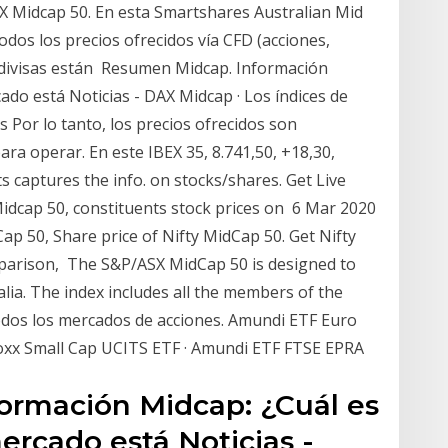
X Midcap 50. En esta Smartshares Australian Mid
odos los precios ofrecidos vía CFD (acciones,
as divisas están Resumen Midcap. Información
ado está Noticias - DAX Midcap · Los índices de
s Por lo tanto, los precios ofrecidos son
ara operar. En este IBEX 35, 8.741,50, +18,30,
s captures the info. on stocks/shares. Get Live
Midcap 50, constituents stock prices on 6 Mar 2020
p 50, Share price of Nifty MidCap 50. Get Nifty
parison, The S&P/ASX MidCap 50 is designed to
lia. The index includes all the members of the
dos los mercados de acciones. Amundi ETF Euro
toxx Small Cap UCITS ETF · Amundi ETF FTSE EPRA
ormación Midcap: ¿Cuál es
mercado está Noticias -