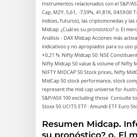
Instrumentos relacionados con el S&P/AS
Cap, MZY, 5,61, -7,59%, 41,81K, 04:59:00 T
índices, futuros), las criptomonedas y l
Midcap: ¿Cuál es su pronóstico? o. El merc
Análisis - DAX Midcap Acciones más activa
indicativos y no apropiados para su uso p
+0,21 %. Nifty Midcap 50: NSE Constituent
Nifty Midcap 50 value & volume of Nifty 
NIFTY MIDCAP 50 Stock prices, Nifty MidCa
MidCap 50 stock performance, stock com
represent the mid-cap universe for Austra
S&P/ASX 100 excluding those Consulte to
Stoxx 50 UCITS ETF · Amundi ETF Euro S
Resumen Midcap. Inf
su pronóstico? o. El 